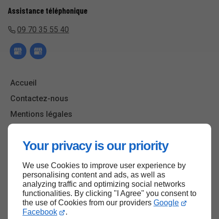
Assistance téléphonique
09 70 35 55 40
Accueil
Contactez-nous
Mentions légales
Plan du site
Your privacy is our priority
We use Cookies to improve user experience by
Haut de page
personalising content and ads, as well as
analyzing traffic and optimizing social networks
functionalities. By clicking "I Agree" you consent to
the use of Cookies from our providers
Google
Facebook
.